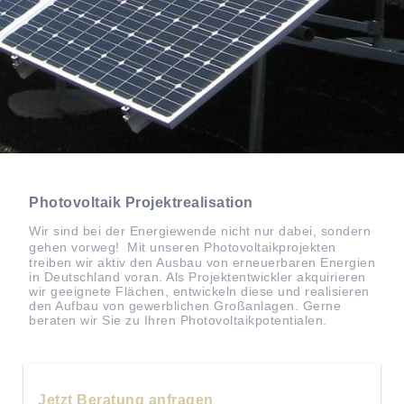
Photovoltaik Projektrealisation
Wir sind bei der Energiewende nicht nur dabei, sondern
gehen vorweg! Mit unseren Photovoltaikprojekten
treiben wir aktiv den Ausbau von erneuerbaren Energien
in Deutschland voran. Als Projektentwickler akquirieren
wir geeignete Flächen, entwickeln diese und realisieren
den Aufbau von gewerblichen Großanlagen. Gerne
beraten wir Sie zu Ihren Photovoltaikpotentialen.
Jetzt Beratung anfragen